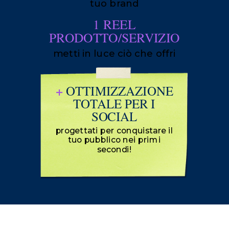
tuo brand
1 REEL
PRODOTTO/SERVIZIO
metti in luce ciò che offri
+
OTTIMIZZAZIONE
TOTALE PER I
SOCIAL
progettati per conquistare il
tuo pubblico nei primi
secondi!