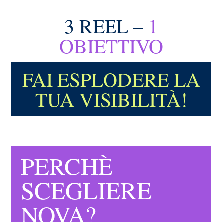
3 REEL –
1
OBIETTIVO
FAI ESPLODERE LA
TUA VISIBILITÀ!
PERCHÈ
SCEGLIERE
NOVA?