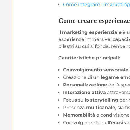
Come integrare il marketing 
Come creare esperienze 
Il
marketing esperienziale
è u
esperienze immersive, capaci 
pilastri su cui si fonda, renden
Caratteristiche principali:
Coinvolgimento sensoriale
Creazione di un
legame emo
Personalizzazione
dell’esper
Interazione attiva
attravers
Focus sullo
storytelling
per r
Presenza
multicanale
, sia f
Memorabilità
e condivisione 
Coinvolgimento nell’
ecosist