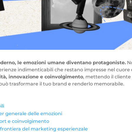
erno, le emozioni umane diventano protagoniste.
No
erienze indimenticabili che restano impresse nel cuore 
vità, innovazione e coinvolgimento
, mettendo il cliente
può trasformare il tuo brand e renderlo memorabile.
li
ier generale delle emozioni
fort e coinvolgimento
frontiera del marketing esperienzale